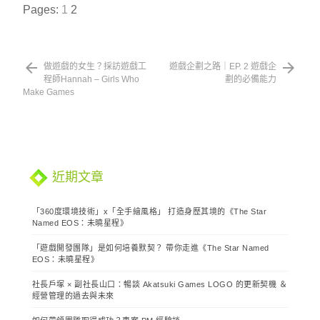
Pages:
1
2
做遊戲的女生？採訪遊戲工
遊戲企劃之路｜EP. 2 遊戲企
文
程師Hannah – Girls Who
劃的必備能力
Make Games
章
導
覽
近期文章
「360度環境技術」x「全手繪風格」 打造身歷其境的《The Star
Named EOS：未曉星程》
「遊戲開發團隊」是如何培養默契？ 帶你走進《The Star Named
EOS：未曉星程》
社長戶塚 × 副社長山口：暢談 Akatsuki Games LOGO 的更新契機 ＆
經營管理的過去與未來