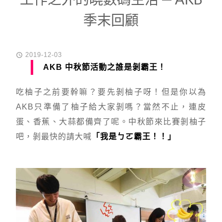
季末回顧
POSTED
2019-12-03
ON
AKB 中秋節活動之誰是剝霸王！
吃柚子之前要幹嘛？要先剝柚子呀！但是你以為
AKB只準備了柚子給大家剝嗎？當然不止，連皮
蛋、香蕉、大蒜都備齊了呢。中秋節來比賽剝柚子
吧，剝最快的請大喊
「我是ㄅㄛ霸王！！」