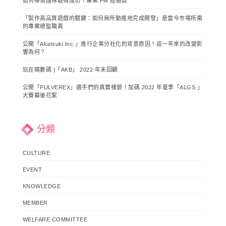
如何帶領團隊取得成功？專案 PM 經驗談
「製作高品質遊戲的關鍵：如何無所動搖地完成開發」是當今市場所需
的專案總監職責
公開「Akatsuki Inc.」進行企業分社化的背景原因！這一年來的改變影
響為何？
玩在曉數碼 |「AKB」 2022 年末回顧
公開「PULVEREX」選手們的真實樣貌！加碼 2022 年夏季「ALGS 」
大賽幕後花絮
分類
CULTURE
EVENT
KNOWLEDGE
MEMBER
WELFARE COMMITTEE