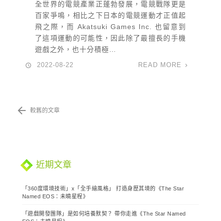
全世界的電競產業正蓬勃發展，電競戰隊更是
百家爭鳴，相比之下日本的電競運動才正值起
飛之際，而 Akatsuki Games Inc. 也留意到
了這項運動的可能性，因此除了最擅長的手機
遊戲之外，也十分積極…
2022-08-22
READ MORE
較舊的文章
文
章
導
近期文章
覽
「360度環境技術」x「全手繪風格」 打造身歷其境的《The Star
Named EOS：未曉星程》
「遊戲開發團隊」是如何培養默契？ 帶你走進《The Star Named