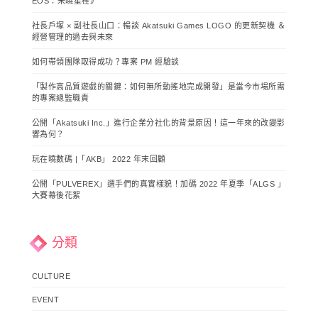
EOS：未曉星程》
社長戶塚 × 副社長山口：暢談 Akatsuki Games LOGO 的更新契機 ＆
經營管理的過去與未來
如何帶領團隊取得成功？專案 PM 經驗談
「製作高品質遊戲的關鍵：如何無所動搖地完成開發」是當今市場所需
的專案總監職責
公開「Akatsuki Inc.」進行企業分社化的背景原因！這一年來的改變影
響為何？
玩在曉數碼 |「AKB」 2022 年末回顧
公開「PULVEREX」選手們的真實樣貌！加碼 2022 年夏季「ALGS 」
大賽幕後花絮
分類
CULTURE
EVENT